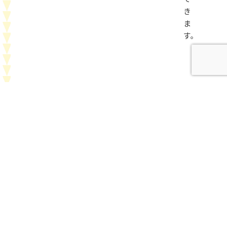
き
ま
す。
利
用
方
法
に
つ
い
て