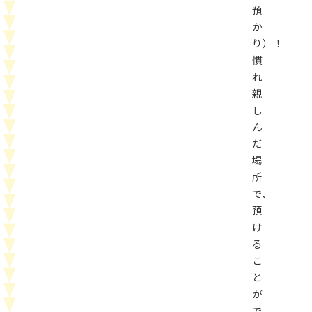
預
か
り）！
慣
れ
親
し
ん
だ
場
所
で、
預
け
る
こ
と
が
で