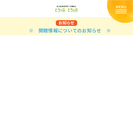
お知らせ
※ 開館情報についてのお知らせ ※
Back
Back
Back
Back
Back
Back
Back
Back
Back
Back
N
E STYLES
BAL OPTIONS
DER LAYOUTS
ER DEMOS
ODUCT
ES
PLE PAGES
知らせ一覧
TING
 Styles
Classic
 Load Transition
er v1
ration
uct Types
le Pages
い合わせ
ing
sic
Default
Demo
Default
al Options
al Popup
er v2
ion
uct Style
kbook
le Post
lay
Demo
er Layouts
aign Bar
er v3
uct Gallery
book Single
gation
nry
Featured