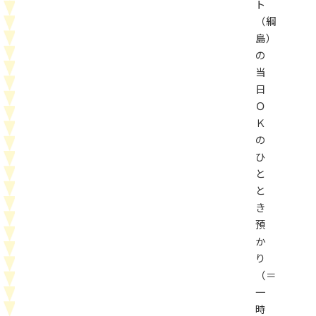
ト
（綱
島）
の
当
日
Ｏ
Ｋ
の
ひ
と
と
き
預
か
り
（＝
一
時