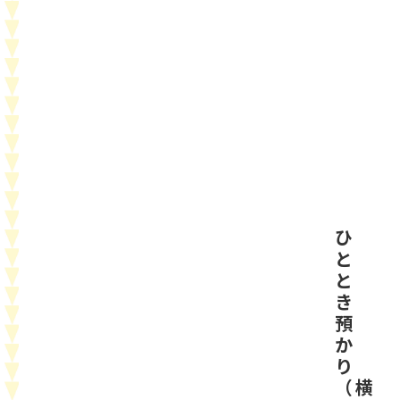
ひ
と
と
き
預
か
り
（横