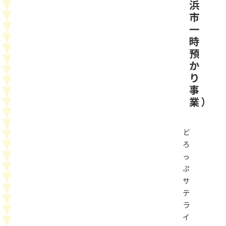
浜
市
一
時
預
か
り
事
業）
ど
ろ
っ
ぷ
サ
テ
ラ
イ