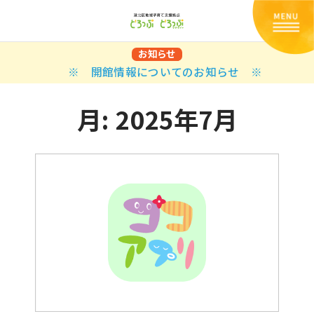
お知らせ
※ 開館情報についてのお知らせ ※
月:
2025年7月
Back
Back
Back
Back
Back
Back
Back
Back
Back
Back
N
E STYLES
BAL OPTIONS
DER LAYOUTS
ER DEMOS
ODUCT
ES
PLE PAGES
知らせ一覧
TING
 Styles
Classic
 Load Transition
er v1
ration
uct Types
le Pages
い合わせ
ing
sic
Default
Demo
Default
al Options
al Popup
er v2
ion
uct Style
kbook
le Post
lay
Demo
er Layouts
aign Bar
er v3
uct Gallery
book Single
gation
nry
Featured