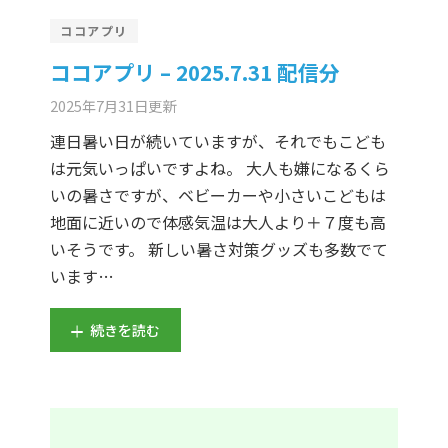
er Demos
Bar – Disabled
er v4
uct Details
s
ココアプリ
le/Full Menu – Dark
er v5
ココアプリ – 2025.7.31 配信分
2025年7月31日
更新
er v6
連日暑い日が続いていますが、それでもこども
er v7
 + Sidebar
は元気いっぱいですよね。 大人も嫌になるくら
いの暑さですが、ベビーカーや小さいこどもは
er v8
地面に近いので体感気温は大人より＋７度も高
いそうです。 新しい暑さ対策グッズも多数でて
er v9
います…
続きを読む