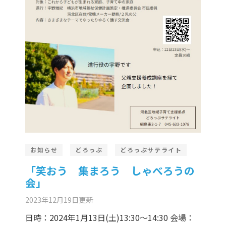
er Demos
Bar – Disabled
er v4
uct Details
s
le/Full Menu – Dark
er v5
er v6
er v7
 + Sidebar
er v8
er v9
お知らせ
どろっぷ
どろっぷサテライト
「笑おう 集まろう しゃべろうの
会」
2023年12月19日
更新
日時：2024年1月13日(土)13:30～14:30 会場：