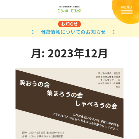
お知らせ
※ 開館情報についてのお知らせ ※
月:
2023年12月
Back
Back
Back
Back
Back
Back
Back
Back
Back
Back
N
E STYLES
BAL OPTIONS
DER LAYOUTS
ER DEMOS
ODUCT
ES
PLE PAGES
知らせ一覧
TING
 Styles
Classic
 Load Transition
er v1
ration
uct Types
le Pages
い合わせ
ing
sic
Default
Demo
Default
al Options
al Popup
er v2
ion
uct Style
kbook
le Post
lay
Demo
er Layouts
aign Bar
er v3
uct Gallery
book Single
gation
nry
Featured