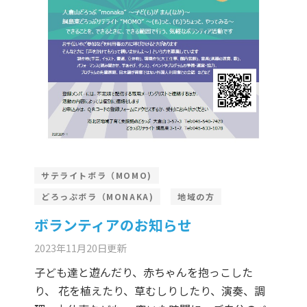
er Demos
Bar – Disabled
er v4
uct Details
s
le/Full Menu – Dark
er v5
er v6
er v7
 + Sidebar
er v8
サテライトボラ（MOMO)
er v9
どろっぷボラ（MONAKA)
地域の方
ボランティアのお知らせ
2023年11月20日
更新
子ども達と遊んだり、赤ちゃんを抱っこした
り、 花を植えたり、草むしりしたり、演奏、調