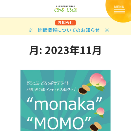
お知らせ
※ 開館情報についてのお知らせ ※
月:
2023年11月
Back
Back
Back
Back
Back
Back
Back
Back
Back
Back
N
E STYLES
BAL OPTIONS
DER LAYOUTS
ER DEMOS
ODUCT
ES
PLE PAGES
知らせ一覧
TING
 Styles
Classic
 Load Transition
er v1
ration
uct Types
le Pages
い合わせ
ing
sic
Default
Demo
Default
al Options
al Popup
er v2
ion
uct Style
kbook
le Post
lay
Demo
er Layouts
aign Bar
er v3
uct Gallery
book Single
gation
nry
Featured