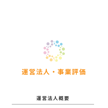
er Demos
Bar – Disabled
er v4
uct Details
s
le/Full Menu – Dark
er v5
er v6
er v7
 + Sidebar
er v8
er v9
運営法人・事業評価
運営法人概要