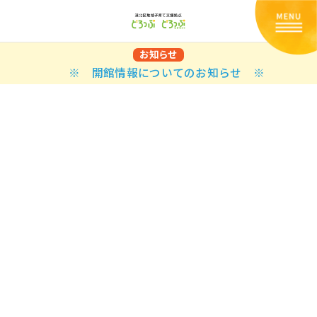
お知らせ
※ 開館情報についてのお知らせ ※
Back
Back
Back
Back
Back
Back
Back
Back
Back
Back
N
E STYLES
BAL OPTIONS
DER LAYOUTS
ER DEMOS
ODUCT
ES
PLE PAGES
知らせ一覧
TING
 Styles
Classic
 Load Transition
er v1
ration
uct Types
le Pages
い合わせ
ing
sic
Default
Demo
Default
al Options
al Popup
er v2
ion
uct Style
kbook
le Post
lay
Demo
er Layouts
aign Bar
er v3
uct Gallery
book Single
gation
nry
Featured