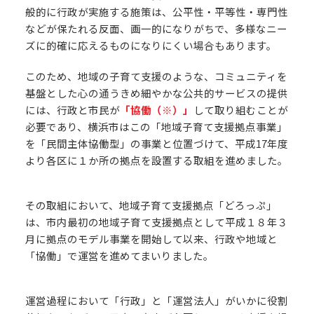
般的に行政が実施する施策は、公平性・平等性・専門性
などが保たれる反面、画一的になりがちで、多様なニー
ズに的確に応えるものになりにくい場合もあります。
このため、地域の子育て支援のような、コミュニティを
基盤とした心の通うきめ細やかな公共的サービスの提供
には、行政と市民が
「協働（※）」
して取り組むことが
必要であり、横浜市はこの「地域子育て支援拠点事業」
を「民間主体協働型」の事業と位置づけて、平成17年度
より各区に１か所の拠点を設置する取組を進めました。
その取組において、地域子育て支援拠点「どろっぷ」
は、市内最初の地域子育て支援拠点として平成１８年３
月に拠点のモデル事業を開始して以来、行政や地域と
「協働」で運営を進めてまいりました。
運営過程において「行政」と「運営法人」がいかに役割