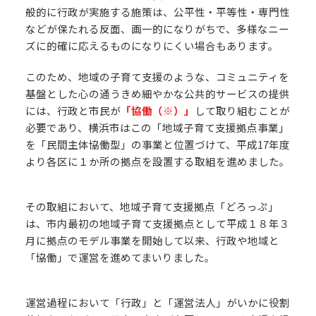
般的に行政が実施する施策は、公平性・平等性・専門性
などが保たれる反面、画一的になりがちで、多様なニー
ズに的確に応えるものになりにくい場合もあります。
このため、地域の子育て支援のような、コミュニティを
基盤とした心の通うきめ細やかな公共的サービスの提供
には、行政と市民が
「協働（※）」
して取り組むことが
必要であり、横浜市はこの「地域子育て支援拠点事業」
を「民間主体協働型」の事業と位置づけて、平成17年度
より各区に１か所の拠点を設置する取組を進めました。
その取組において、地域子育て支援拠点「どろっぷ」
は、市内最初の地域子育て支援拠点として平成１８年３
月に拠点のモデル事業を開始して以来、行政や地域と
「協働」で運営を進めてまいりました。
運営過程において「行政」と「運営法人」がいかに役割