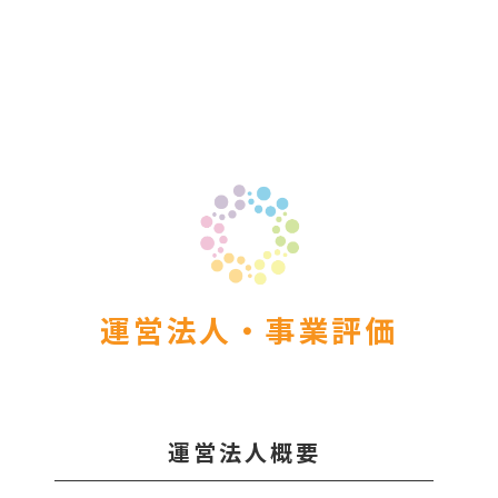
er Demos
Bar – Disabled
er v4
uct Details
s
le/Full Menu – Dark
er v5
er v6
er v7
 + Sidebar
er v8
er v9
運営法人・事業評価
運営法人概要