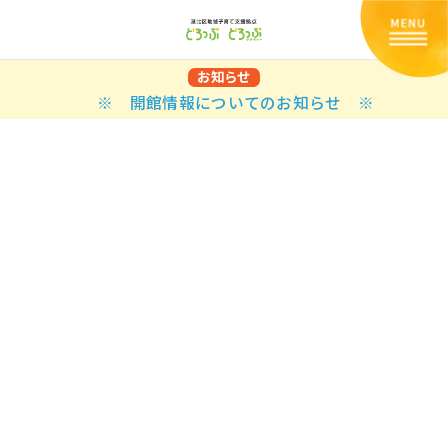
お知らせ
※ 開館情報についてのお知らせ ※
Back
Back
Back
Back
Back
Back
Back
Back
Back
Back
N
E STYLES
BAL OPTIONS
DER LAYOUTS
ER DEMOS
ODUCT
ES
PLE PAGES
知らせ一覧
TING
 Styles
Classic
 Load Transition
er v1
ration
uct Types
le Pages
い合わせ
ing
sic
Default
Demo
Default
al Options
al Popup
er v2
ion
uct Style
kbook
le Post
lay
Demo
er Layouts
aign Bar
er v3
uct Gallery
book Single
gation
nry
Featured