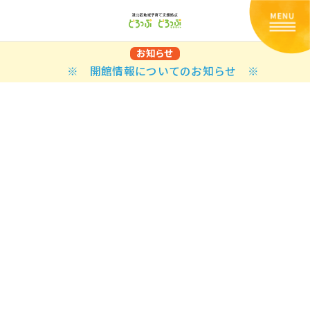
お知らせ
※ 開館情報についてのお知らせ ※
Back
Back
Back
Back
Back
Back
Back
Back
Back
Back
N
E STYLES
BAL OPTIONS
DER LAYOUTS
ER DEMOS
ODUCT
ES
PLE PAGES
知らせ一覧
TING
 Styles
Classic
 Load Transition
er v1
ration
uct Types
le Pages
い合わせ
ing
sic
Default
Demo
Default
al Options
al Popup
er v2
ion
uct Style
kbook
le Post
lay
Demo
er Layouts
aign Bar
er v3
uct Gallery
book Single
gation
nry
Featured