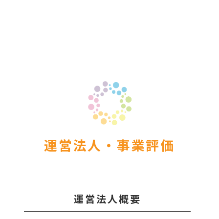
er Demos
Bar – Disabled
er v4
uct Details
s
le/Full Menu – Dark
er v5
er v6
er v7
 + Sidebar
er v8
er v9
運営法人・事業評価
運営法人概要