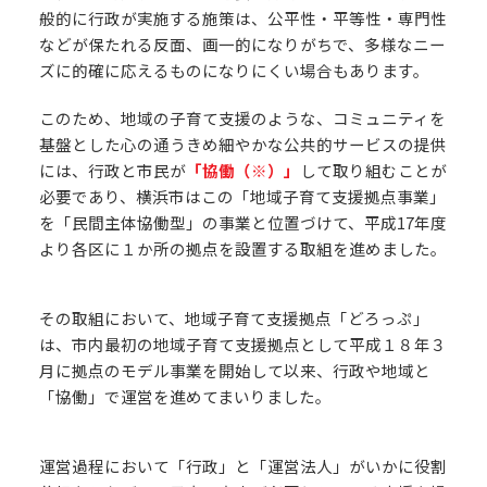
般的に行政が実施する施策は、公平性・平等性・専門性
などが保たれる反面、画一的になりがちで、多様なニー
ズに的確に応えるものになりにくい場合もあります。
このため、地域の子育て支援のような、コミュニティを
基盤とした心の通うきめ細やかな公共的サービスの提供
には、行政と市民が
「協働（※）」
して取り組むことが
必要であり、横浜市はこの「地域子育て支援拠点事業」
を「民間主体協働型」の事業と位置づけて、平成17年度
より各区に１か所の拠点を設置する取組を進めました。
その取組において、地域子育て支援拠点「どろっぷ」
は、市内最初の地域子育て支援拠点として平成１８年３
月に拠点のモデル事業を開始して以来、行政や地域と
「協働」で運営を進めてまいりました。
運営過程において「行政」と「運営法人」がいかに役割