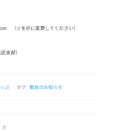
rop.com （☆を＠に変更してください）
港北区支部）
っぷ
タグ:
緊急のお知らせ
次