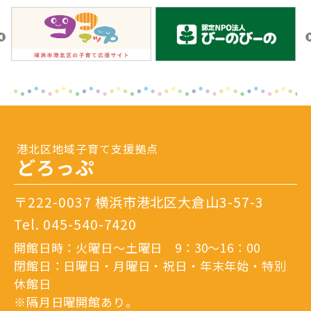
港北区地域子育て支援拠点
どろっぷ
〒222-0037 横浜市港北区大倉山3-57-3
Tel.
045-540-7420
開館日時：火曜日～土曜日 9：30～16：00
閉館日：日曜日・月曜日・祝日・年末年始・特別
休館日
※隔月日曜開館あり。