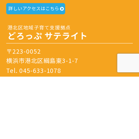
詳しいアクセスはこちら
港北区地域子育て支援拠点
どろっぷ サテライト
〒223-0052
横浜市港北区綱島東3-1-7
Tel.
045-633-1078
開館日時：火曜日～土曜日 9：30～16：00
閉館日：日曜日・月曜日・祝日・年末年始・特別
休館日
※隔月日曜開館あり。
詳しいアクセスはこちら