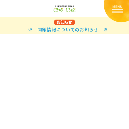
お知らせ
※ 開館情報についてのお知らせ ※
Back
Back
Back
Back
Back
Back
Back
Back
Back
Back
N
E STYLES
BAL OPTIONS
DER LAYOUTS
ER DEMOS
ODUCT
ES
PLE PAGES
知らせ一覧
TING
 Styles
Classic
 Load Transition
er v1
ration
uct Types
le Pages
い合わせ
ing
sic
Default
Demo
Default
al Options
al Popup
er v2
ion
uct Style
kbook
le Post
lay
Demo
er Layouts
aign Bar
er v3
uct Gallery
book Single
gation
nry
Featured