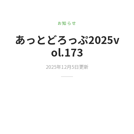
er Demos
Bar – Disabled
er v4
uct Details
s
le/Full Menu – Dark
er v5
お知らせ
er v6
あっとどろっぷ2025v
ol.173
er v7
 + Sidebar
er v8
2025年12月5日更新
er v9