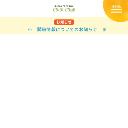
お知らせ
※ 開館情報についてのお知らせ ※
Back
Back
Back
Back
Back
Back
Back
Back
Back
Back
N
E STYLES
BAL OPTIONS
DER LAYOUTS
ER DEMOS
ODUCT
ES
PLE PAGES
知らせ一覧
TING
 Styles
Classic
 Load Transition
er v1
ration
uct Types
le Pages
い合わせ
ing
sic
Default
Demo
Default
al Options
al Popup
er v2
ion
uct Style
kbook
le Post
lay
Demo
er Layouts
aign Bar
er v3
uct Gallery
book Single
gation
nry
Featured