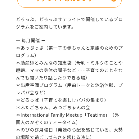
どろっぷ、どろっぷサテライトで開催しているプロ
グラムをご案内しています。
― 毎月開催 －
＊あっぷっぷ（第一子の赤ちゃんと家族のためのプ
ログラム）
＊助産師とみんなの知恵袋（母乳・ミルクのことや
睡眠、ママの身体の調子など……子育てのことをな
んでも聞いたり話したりできる場）
＊出産準備プログラム（産前トークと沐浴体験、プ
レパパ会など）
＊どろっぱ（子育てを楽しむパパの集まり）
＊ふたごちゃん、みつごちゃんの会
＊International Family Meetup「Teatime」（外
国人のかぞくのティータイム）
＊のびのび月曜日（発達の心配を感じている、大勢
の場所で過ごしづらさを感じる時に）