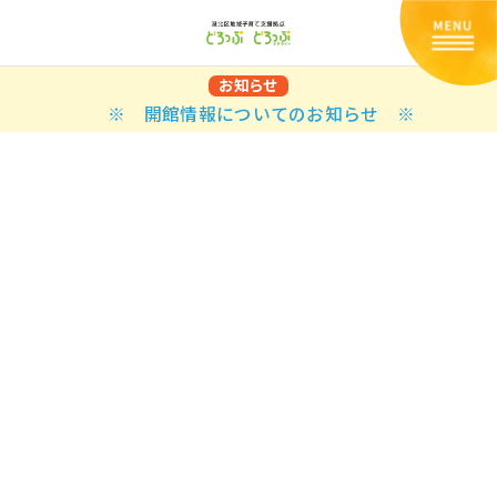
お知らせ
※ 開館情報についてのお知らせ ※
Back
Back
Back
Back
Back
Back
Back
Back
Back
Back
N
E STYLES
BAL OPTIONS
DER LAYOUTS
ER DEMOS
ODUCT
ES
PLE PAGES
知らせ一覧
TING
 Styles
Classic
 Load Transition
er v1
ration
uct Types
le Pages
い合わせ
ing
sic
Default
Demo
Default
al Options
al Popup
er v2
ion
uct Style
kbook
le Post
lay
Demo
er Layouts
aign Bar
er v3
uct Gallery
book Single
gation
nry
Featured