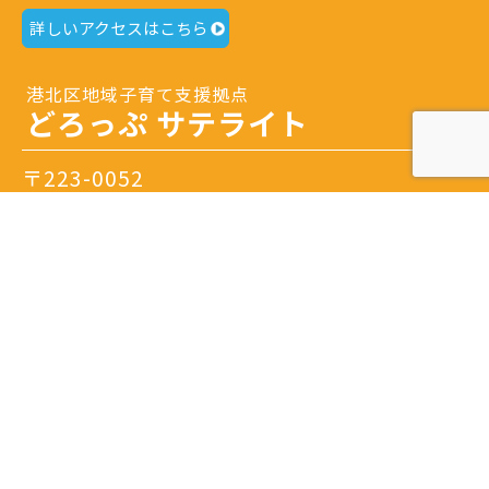
詳しいアクセスはこちら
港北区地域子育て支援拠点
どろっぷ サテライト
〒223-0052
横浜市港北区綱島東3-1-7
Tel.
045-633-1078
開館日時：火曜日～土曜日 9：30～16：00
閉館日：日曜日・月曜日・祝日・年末年始・特別
休館日
※隔月日曜開館あり。
詳しいアクセスはこちら