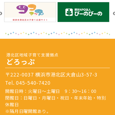
港北区地域子育て支援拠点
どろっぷ
〒222-0037 横浜市港北区大倉山3-57-3
Tel.
045-540-7420
開館日時：火曜日～土曜日 9：30～16：00
閉館日：日曜日・月曜日・祝日・年末年始・特別
休館日
※隔月日曜開館あり。