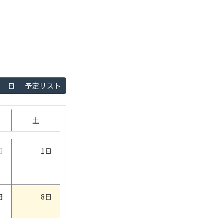
日
予定リスト
土
日
1日
日
8日