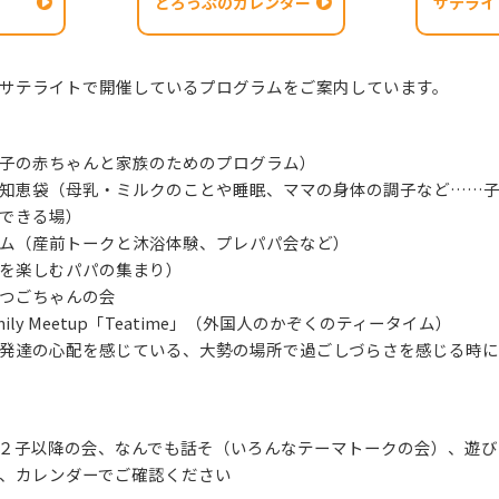
どろっぷのカレンダー
サテライ
サテライトで開催しているプログラムをご案内しています。
子の赤ちゃんと家族のためのプログラム）
知恵袋（母乳・ミルクのことや睡眠、ママの身体の調子など……
できる場）
ム（産前トークと沐浴体験、プレパパ会など）
を楽しむパパの集まり）
つごちゃんの会
l Family Meetup「Teatime」（外国人のかぞくのティータイム）
発達の心配を感じている、大勢の場所で過ごしづらさを感じる時
２子以降の会、なんでも話そ（いろんなテーマトークの会）、遊び
、カレンダーでご確認ください