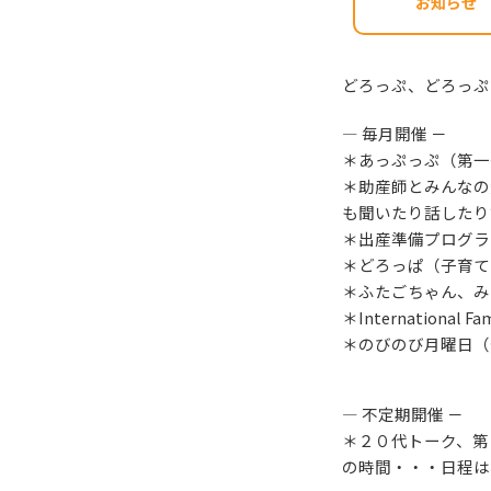
お知らせ
どろっぷ、どろっぷ
― 毎月開催 －
＊あっぷっぷ（第一
＊助産師とみんなの
も聞いたり話したり
＊出産準備プログラ
＊どろっぱ（子育て
＊ふたごちゃん、み
＊Internationa
＊のびのび月曜日（
― 不定期開催 －
＊２０代トーク、第
の時間・・・日程は