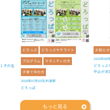
どろっぷ
どろっぷサテライト
お知らせ
2026年06
プログラム
マタニティの方
１子の生
どろっぷ
中止が決
子育て中の方
2026年07月02日(木)更新
どろっぱ
もっと見る