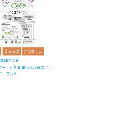
どろっぷ
プログラム
月25日(木)更新
デー２０２６ ※台風接近に伴い
定しました。