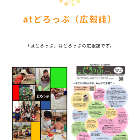
er Demos
Bar – Disabled
er v4
uct Details
s
atどろっぷ（広報誌）
le/Full Menu – Dark
er v5
er v6
「atどろっぷ」はどろっぷの広報誌です。
er v7
 + Sidebar
er v8
er v9