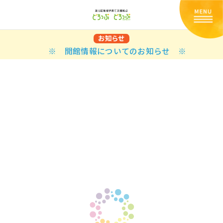
お知らせ
※ 開館情報についてのお知らせ ※
Back
Back
Back
Back
Back
Back
Back
Back
Back
Back
N
E STYLES
BAL OPTIONS
DER LAYOUTS
ER DEMOS
ODUCT
ES
PLE PAGES
知らせ一覧
TING
 Styles
Classic
 Load Transition
er v1
ration
uct Types
le Pages
い合わせ
ing
sic
Default
Demo
Default
al Options
al Popup
er v2
ion
uct Style
kbook
le Post
lay
Demo
er Layouts
aign Bar
er v3
uct Gallery
book Single
gation
nry
Featured