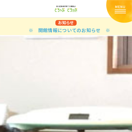
お知らせ
※ 開館情報についてのお知らせ ※
Back
Back
Back
Back
Back
Back
Back
Back
Back
Back
N
E STYLES
BAL OPTIONS
DER LAYOUTS
ER DEMOS
ODUCT
ES
PLE PAGES
知らせ一覧
TING
 Styles
Classic
 Load Transition
er v1
ration
uct Types
le Pages
い合わせ
ing
sic
Default
Demo
Default
al Options
al Popup
er v2
ion
uct Style
kbook
le Post
lay
Demo
er Layouts
aign Bar
er v3
uct Gallery
book Single
gation
nry
Featured