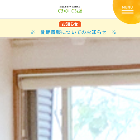
お知らせ
※ 開館情報についてのお知らせ ※
Back
Back
Back
Back
Back
Back
Back
Back
Back
Back
N
E STYLES
BAL OPTIONS
DER LAYOUTS
ER DEMOS
ODUCT
ES
PLE PAGES
知らせ一覧
TING
 Styles
Classic
 Load Transition
er v1
ration
uct Types
le Pages
い合わせ
ing
sic
Default
Demo
Default
al Options
al Popup
er v2
ion
uct Style
kbook
le Post
lay
Demo
er Layouts
aign Bar
er v3
uct Gallery
book Single
gation
nry
Featured