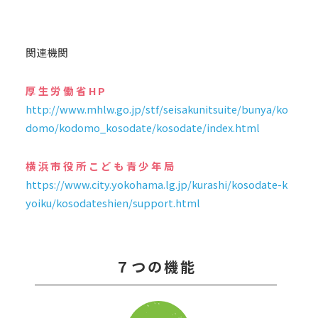
関連機関
厚生労働省HP
http://www.mhlw.go.jp/stf/seisakunitsuite/bunya/ko
domo/kodomo_kosodate/kosodate/index.html
横浜市役所こども青少年局
https://www.city.yokohama.lg.jp/kurashi/kosodate-k
yoiku/kosodateshien/support.html
７つの機能